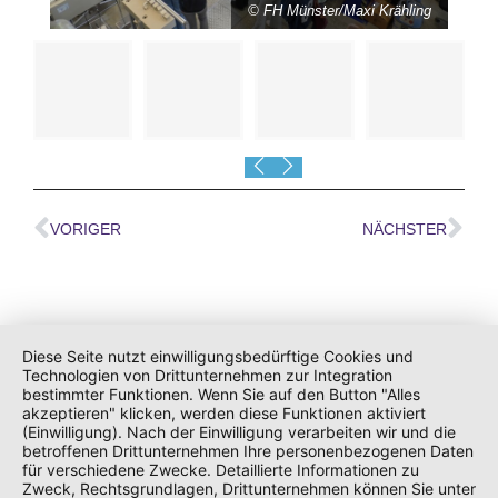
© FH Münster/Maxi Krähling
1
of
6
VORIGER
NÄCHSTER
Diese Seite nutzt einwilligungsbedürftige Cookies und
Technologien von Drittunternehmen zur Integration
bestimmter Funktionen. Wenn Sie auf den Button "Alles
akzeptieren" klicken, werden diese Funktionen aktiviert
(Einwilligung). Nach der Einwilligung verarbeiten wir und die
betroffenen Drittunternehmen Ihre personenbezogenen Daten
Datenschutzerklärung
Impressum
Search
für verschiedene Zwecke. Detaillierte Informationen zu
for:
Zweck, Rechtsgrundlagen, Drittunternehmen können Sie unter
SEARCH BUTTON