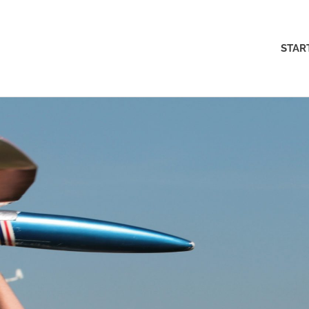
MFK-
STAR
Münster