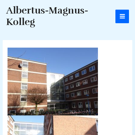
Zum
Albertus-Magnus-
Inhalt
springen
Kolleg
Mai
Men