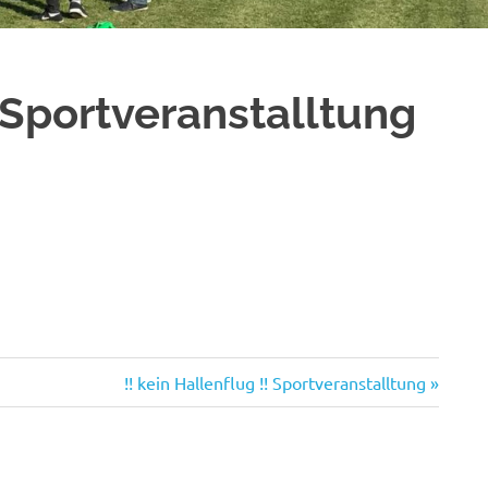
! Sportveranstalltung
Nächster
!! kein Hallenflug !! Sportveranstalltung
Beitrag: