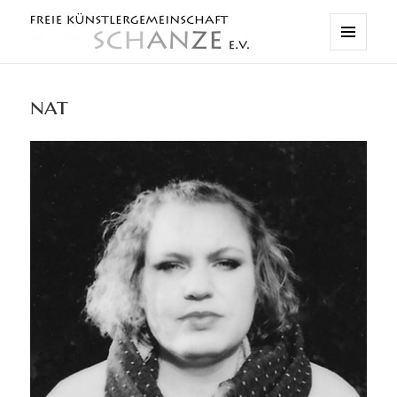
MENÜ
.
UND
WIDGETS
nat