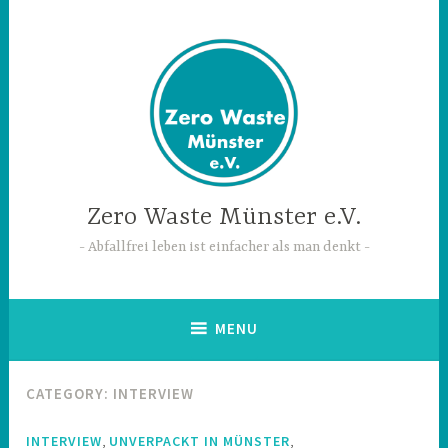
Skip
to
content
Zero Waste Münster e.V.
Abfallfrei leben ist einfacher als man denkt
MENU
CATEGORY:
INTERVIEW
,
,
INTERVIEW
UNVERPACKT IN MÜNSTER