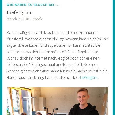
WIR WAREN ZU BESUCH BEI...
Liefergrün
March 7, 2020
Nicole
Regelmäßig kauften Niklas Tauch und seine Freundin in
Münsters Unverpacktläden ein. Irgendwann kam sie heim und
sagte: „Diese Läden sind super, aber ich kann nicht so viel
schleppen, wie ich kaufen möchte.“ Seine Empfehlung:
„Schau doch im Internet nach, es gibt doch sicher einen
Lieferservice.“ Nachgeschaut und festgestellt: So einen
Service gibt es nicht. Also nahm Niklas die Sache selbst in die
Hand – aus dem Mangel entstand eine Idee:
Liefergrün
.