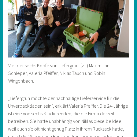
Vier der sechs Köpfe von Liefergrün: (v.l.) Maximilian
Schleper, Valeria Pfeiffer, Niklas Tauch und Robin
Wingenbach.
„Liefergrün möchte der nachhaltige Lieferservice für die
Unverpacktläden sein“, erklärt Valeria Pfeiffer. Die 24-Jährige
ist eine von sechs Studierenden, die die Firma derzeit
betreiben. Sie hatte unabhängig von Niklas dieselbe Idee,
weil auch sie oft nicht genug Platz in ihrem Rucksack hatte,
um all die Waren nach Hause zu transportieren, oder auch,