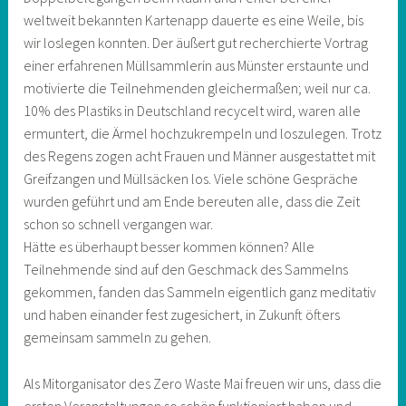
weltweit bekannten Kartenapp dauerte es eine Weile, bis
wir loslegen konnten. Der äußert gut recherchierte Vortrag
einer erfahrenen Müllsammlerin aus Münster erstaunte und
motivierte die Teilnehmenden gleichermaßen; weil nur ca.
10% des Plastiks in Deutschland recycelt wird, waren alle
ermuntert, die Ärmel hochzukrempeln und loszulegen. Trotz
des Regens zogen acht Frauen und Männer ausgestattet mit
Greifzangen und Müllsäcken los. Viele schöne Gespräche
wurden geführt und am Ende bereuten alle, dass die Zeit
schon so schnell vergangen war.
Hätte es überhaupt besser kommen können? Alle
Teilnehmende sind auf den Geschmack des Sammelns
gekommen, fanden das Sammeln eigentlich ganz meditativ
und haben einander fest zugesichert, in Zukunft öfters
gemeinsam sammeln zu gehen.
Als Mitorganisator des Zero Waste Mai freuen wir uns, dass die
ersten Veranstaltungen so schön funktioniert haben und