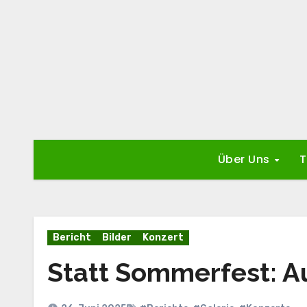
Zum
Inhalt
springen
Über Uns
T
Bericht
Bilder
Konzert
Statt Sommerfest: Au