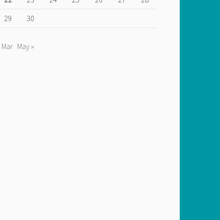
29
30
 Mar
May »