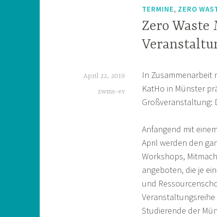
,
TERMINE
ZERO WAST
Zero Waste 
Veranstaltun
In Zusammenarbeit m
April 22, 2019
KatHo in Münster prä
zwms-ev
Großveranstaltung: D
Anfangend mit einem 
April werden den gan
Workshops, Mitmacha
angeboten, die je ei
und Ressourcenscho
Veranstaltungsreihe r
Studierende der Mü