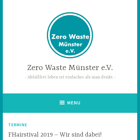
Skip
to
content
Zero Waste Münster e.V.
Abfallfrei leben ist einfacher als man denkt
MENU
TERMINE
FHairstival 2019 – Wir sind dabei!