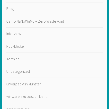
Blog
Camp NaNoWriMo – Zero Waste April
interview
Rückblicke
Termine
Uncategorized
unverpackt in Münster
wir waren zu besuch bei…
zero waste mai