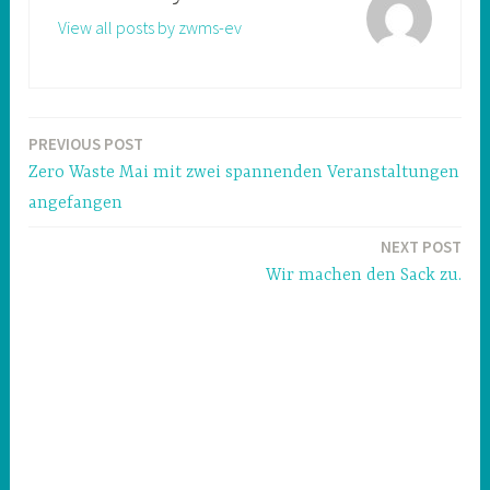
View all posts by zwms-ev
PREVIOUS POST
Post
Zero Waste Mai mit zwei spannenden Veranstaltungen
navigation
angefangen
NEXT POST
Wir machen den Sack zu.