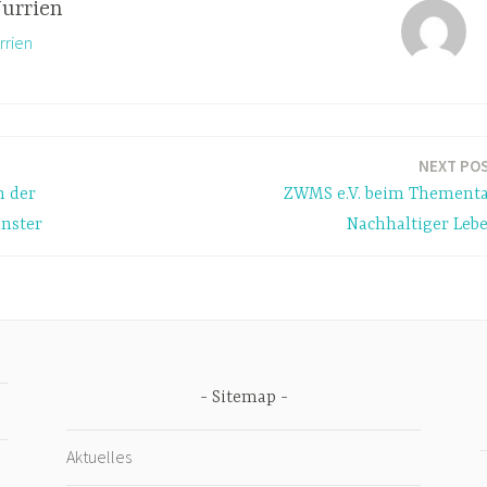
Jurrien
rrien
NEXT PO
n der
ZWMS e.V. beim Thement
ünster
Nachhaltiger Leb
Sitemap
Aktuelles