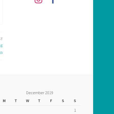
ST
ag
en
December 2019
M
T
W
T
F
S
S
1