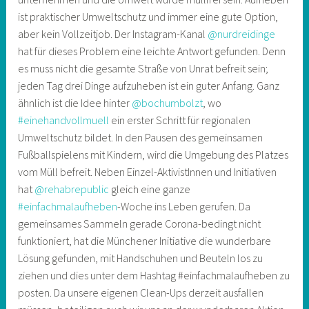
ist praktischer Umweltschutz und immer eine gute Option,
aber kein Vollzeitjob. Der Instagram-Kanal
@nurdreidinge
hat für dieses Problem eine leichte Antwort gefunden. Denn
es muss nicht die gesamte Straße von Unrat befreit sein;
jeden Tag drei Dinge aufzuheben ist ein guter Anfang. Ganz
ähnlich ist die Idee hinter
@bochumbolzt
, wo
#einehandvollmuell
ein erster Schritt für regionalen
Umweltschutz bildet. In den Pausen des gemeinsamen
Fußballspielens mit Kindern, wird die Umgebung des Platzes
vom Müll befreit. Neben Einzel-AktivistInnen und Initiativen
hat
@rehabrepublic
gleich eine ganze
#einfachmalaufheben
-Woche ins Leben gerufen. Da
gemeinsames Sammeln gerade Corona-bedingt nicht
funktioniert, hat die Münchener Initiative die wunderbare
Lösung gefunden, mit Handschuhen und Beuteln los zu
ziehen und dies unter dem Hashtag #einfachmalaufheben zu
posten. Da unsere eigenen Clean-Ups derzeit ausfallen