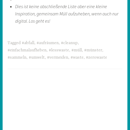
Dies ist keine abschließende Liste aber eine kleine
Inspiration, gemeinsam Müll aufzuheben, wenn auch nur
digital. Los geht es!
Tagged
#abfall
,
#aufräumen
,
#cleanup
,
#einfachmalaufheben
,
#lesswaste
,
#müll
,
#münster
,
#sammeln
,
#umwelt
,
#vermeiden
,
#waste
,
#zerowaste