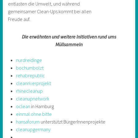
entlasten die Umwelt, und während
gemeinsamer Clean-Ups kommt bei allen
Freude auf.
Die erwähnten und weitere Initiativen rund ums
Müllsammeln
nurdreidinge
bochumbolzt
rehabrepublic
cleanriverprojekt
rhinecleanup
cleanupnetwork
oclean
in Hamburg
einmal.ohne.bitte
hansaforum
unterstützt BürgerInnenprojekte
cleanupgermany