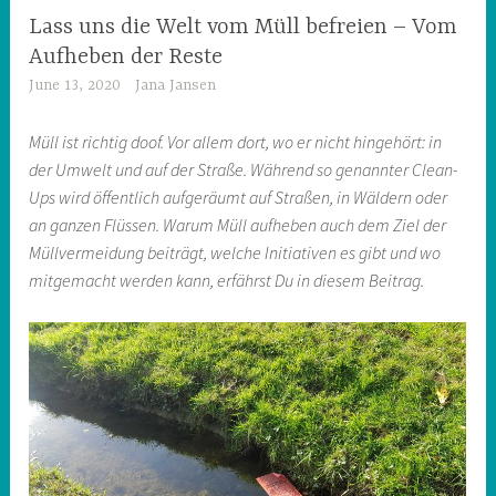
Lass uns die Welt vom Müll befreien – Vom
Aufheben der Reste
June 13, 2020
Jana Jansen
Müll ist richtig doof. Vor allem dort, wo er nicht hingehört: in
der Umwelt und auf der Straße. Während so genannter Clean-
Ups wird öffentlich aufgeräumt auf Straßen, in Wäldern oder
an ganzen Flüssen. Warum Müll aufheben auch dem Ziel der
Müllvermeidung beiträgt, welche Initiativen es gibt und wo
mitgemacht werden kann, erfährst Du in diesem Beitrag.