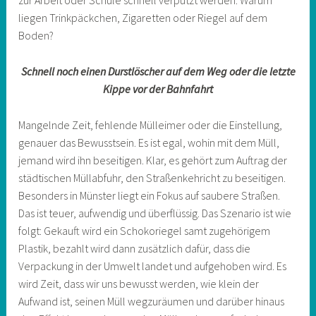
zur Arbeit oder Schule schnell verputzt werden. Warum
liegen Trinkpäckchen, Zigaretten oder Riegel auf dem
Boden?
Schnell noch einen Durstlöscher auf dem Weg oder die letzte
Kippe vor der Bahnfahrt
Mangelnde Zeit, fehlende Mülleimer oder die Einstellung,
genauer das Bewusstsein. Es ist egal, wohin mit dem Müll,
jemand wird ihn beseitigen. Klar, es gehört zum Auftrag der
städtischen Müllabfuhr, den Straßenkehricht zu beseitigen.
Besonders in Münster liegt ein Fokus auf saubere Straßen.
Das ist teuer, aufwendig und überflüssig. Das Szenario ist wie
folgt: Gekauft wird ein Schokoriegel samt zugehörigem
Plastik, bezahlt wird dann zusätzlich dafür, dass die
Verpackung in der Umwelt landet und aufgehoben wird. Es
wird Zeit, dass wir uns bewusst werden, wie klein der
Aufwand ist, seinen Müll wegzuräumen und darüber hinaus