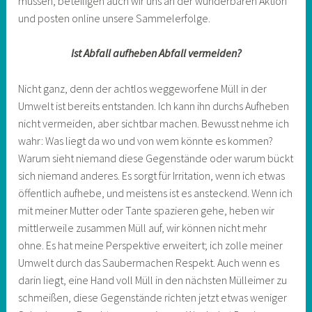
müssen, beteiligen auch wir uns an der wunderbaren Aktion
und posten online unsere Sammelerfolge.
Ist Abfall aufheben Abfall vermeiden?
Nicht ganz, denn der achtlos weggeworfene Müll in der
Umwelt ist bereits entstanden. Ich kann ihn durchs Aufheben
nicht vermeiden, aber sichtbar machen. Bewusst nehme ich
wahr: Was liegt da wo und von wem könnte es kommen?
Warum sieht niemand diese Gegenstände oder warum bückt
sich niemand anderes. Es sorgt für Irritation, wenn ich etwas
öffentlich aufhebe, und meistens ist es ansteckend. Wenn ich
mit meiner Mutter oder Tante spazieren gehe, heben wir
mittlerweile zusammen Müll auf, wir können nicht mehr
ohne. Es hat meine Perspektive erweitert; ich zolle meiner
Umwelt durch das Saubermachen Respekt. Auch wenn es
darin liegt, eine Hand voll Müll in den nächsten Mülleimer zu
schmeißen, diese Gegenstände richten jetzt etwas weniger