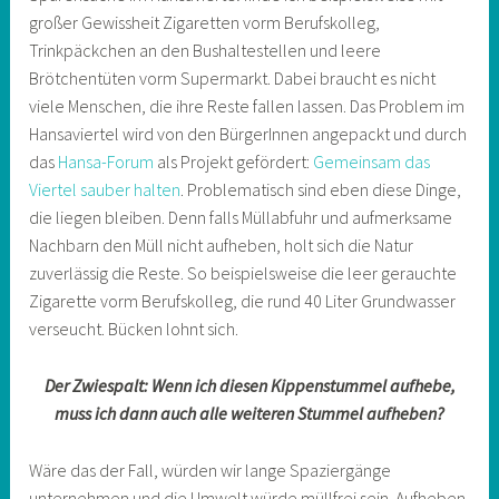
großer Gewissheit Zigaretten vorm Berufskolleg,
Trinkpäckchen an den Bushaltestellen und leere
Brötchentüten vorm Supermarkt. Dabei braucht es nicht
viele Menschen, die ihre Reste fallen lassen. Das Problem im
Hansaviertel wird von den BürgerInnen angepackt und durch
das
Hansa-Forum
als Projekt gefördert:
Gemeinsam das
Viertel sauber halten
. Problematisch sind eben diese Dinge,
die liegen bleiben. Denn falls Müllabfuhr und aufmerksame
Nachbarn den Müll nicht aufheben, holt sich die Natur
zuverlässig die Reste. So beispielsweise die leer gerauchte
Zigarette vorm Berufskolleg, die rund 40 Liter Grundwasser
verseucht. Bücken lohnt sich.
Der Zwiespalt: Wenn ich diesen Kippenstummel aufhebe,
muss ich dann auch alle weiteren Stummel aufheben?
Wäre das der Fall, würden wir lange Spaziergänge
unternehmen und die Umwelt würde müllfrei sein. Aufheben