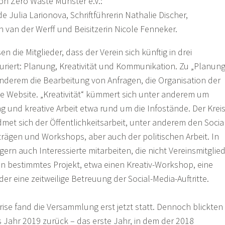
on Zero Waste Münster e.V.:
e Julia Larionova, Schriftführerin Nathalie Discher,
n van der Werff und Beisitzerin Nicole Fenneker.
die Mitglieder, dass der Verein sich künftig in drei
turiert: Planung, Kreativität und Kommunikation. Zu „Planung
nderem die Bearbeitung von Anfragen, die Organisation der
ie Website. „Kreativität“ kümmert sich unter anderem um
 und kreative Arbeit etwa rund um die Infostände. Der Krei
et sich der Öffentlichkeitsarbeit, unter anderem den Socia
rträgen und Workshops, aber auch der politischen Arbeit. In
ern auch Interessierte mitarbeiten, die nicht Vereinsmitglie
ein bestimmtes Projekt, etwa einen Kreativ-Workshop, eine
r eine zeitweilige Betreuung der Social-Media-Auftritte.
se fand die Versammlung erst jetzt statt. Dennoch blickten
as Jahr 2019 zurück – das erste Jahr, in dem der 2018