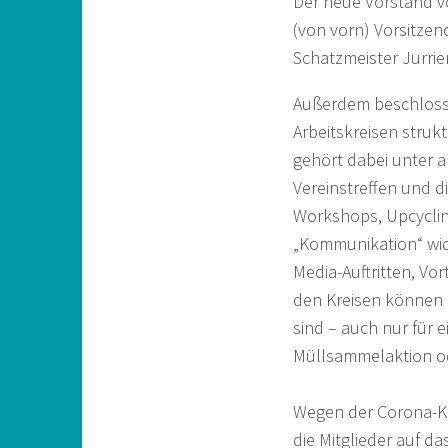
Der neue Vorstand v
(von vorn) Vorsitzend
Schatzmeister Jurrie
Außerdem beschlossen 
Arbeitskreisen struk
gehört dabei unter a
Vereinstreffen und d
Workshops, Upcycling
„Kommunikation“ widm
Media-Auftritten, Vo
den Kreisen können g
sind – auch nur für 
Müllsammelaktion ode
Wegen der Corona-Kri
die Mitglieder auf d