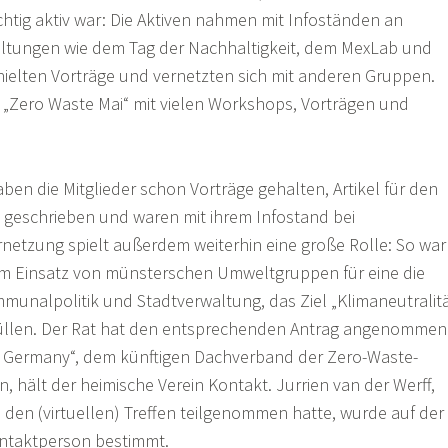
chtig aktiv war: Die Aktiven nahmen mit Infoständen an
altungen wie dem Tag der Nachhaltigkeit, dem MexLab und
, hielten Vorträge und vernetzten sich mit anderen Gruppen.
r „Zero Waste Mai“ mit vielen Workshops, Vorträgen und
ben die Mitglieder schon Vorträge gehalten, Artikel für den
 geschrieben und waren mit ihrem Infostand bei
netzung spielt außerdem weiterhin eine große Rolle: So war
 am Einsatz von münsterschen Umweltgruppen für eine die
unalpolitik und Stadtverwaltung, das Ziel „Klimaneutralit
 füllen. Der Rat hat den entsprechenden Antrag angenommen
 Germany“, dem künftigen Dachverband der Zero-Waste-
, hält der heimische Verein Kontakt. Jurrien van der Werff,
 den (virtuellen) Treffen teilgenommen hatte, wurde auf der
ntaktperson bestimmt.