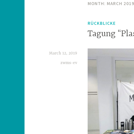
MONTH:
MARCH 201
RÜCKBLICKE
Tagung “Pla
March 12, 2019
zwms-ev