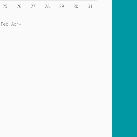
25
26
27
28
29
30
31
« Feb
Apr »