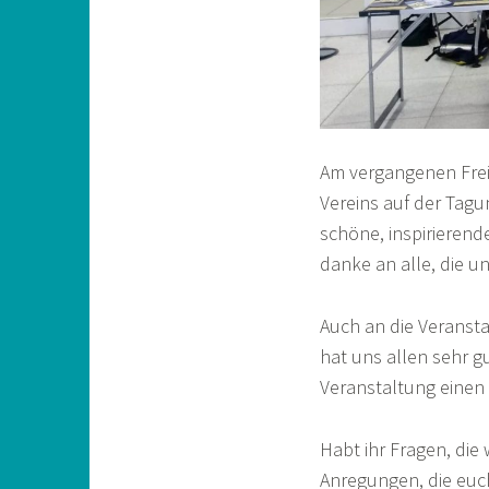
Am vergangenen Frei
Vereins auf der Tag
schöne, inspirierend
danke an alle, die 
Auch an die Veransta
hat uns allen sehr gu
Veranstaltung einen 
Habt ihr Fragen, die
Anregungen, die euch