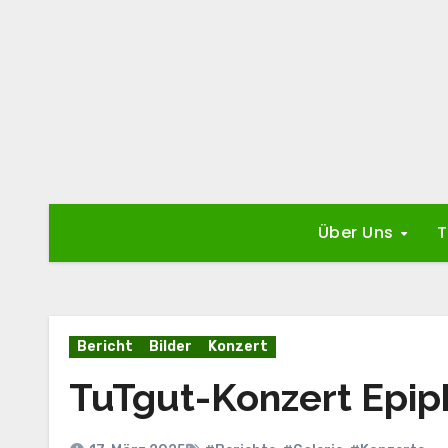
Zum
Inhalt
springen
Über Uns
T
Bericht
Bilder
Konzert
TuTgut-Konzert Epip