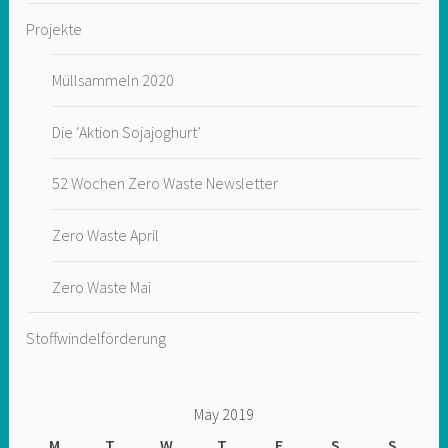
Projekte
Müllsammeln 2020
Die ‘Aktion Sojajoghurt’
52 Wochen Zero Waste Newsletter
Zero Waste April
Zero Waste Mai
Stoffwindelförderung
May 2019
M
T
W
T
F
S
S