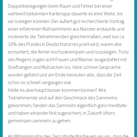
Doppelbelegungen beim Raum und Fehler bei einer
weltweit bekannten Kartenapp dauerte es eine Weile, bis
wir loslegen konnten. Der äußert gut recherchierte Vortrag
einer erfahrenen Müllsammlerin aus Münster erstaunte und
motivierte die Teilnehmenden gleichermaßen; weil nur ca.
10% des Plastiks in Deutschland recycelt wird, waren alle
ermuntert, die Ärmel hochzukrempeln und loszulegen. Trotz
des Regens zogen acht Frauen und Männer ausgestattet mit
Greifzangen und Müllsäcken los. Viele schöne Gespräche
wurden geführt und am Ende bereuten alle, dass die Zeit
schon so schnell vergangen war.
Hätte es überhaupt besser kommen können? Alle
Teilnehmende sind auf den Geschmack des Sammelns
gekommen, fanden das Sammeln eigentlich ganz meditativ
und haben einander fest zugesichert, in Zukunft öfters
gemeinsam sammeln zu gehen.
Als Mitorganisator des Zero Waste Mai freuen wir uns, dass die