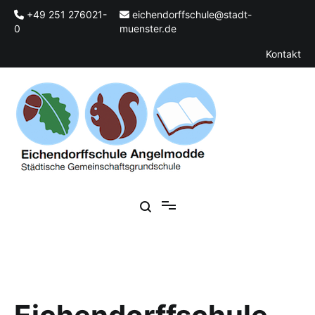
Zum
+49 251 276021-
eichendorffschule@stadt-
Inhalt
0
muenster.de
springen
Kontakt
Städtische Gemeinschaftsgrundschule
Eichendorffschule Angelmodde