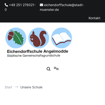
Zum
+49 251 276021-
eichendorffschule@stadt-
Inhalt
0
muenster.de
springen
Kontakt
Städtische Gemeinschaftsgrundschule
Eichendorffschule Angelmodde
Start
Unsere Schule