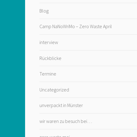
Blog
Camp NaNoWriMo – Zero Waste April
interview
Rückblicke
Termine
Uncategorized
unverpackt in Münster
wir waren zu besuch bei…
zero waste mai