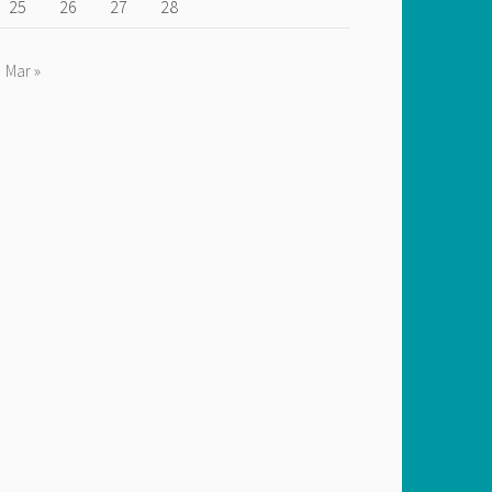
25
26
27
28
Mar »