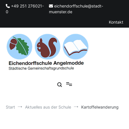
Zum
+49 251 276021-
eichendorffschule@stadt-
Inhalt
0
muenster.de
springen
Kontakt
Städtische Gemeinschaftsgrundschule
Eichendorffschule Angelmodde
Start
Aktuelles aus der Schule
Kartoffelwanderung