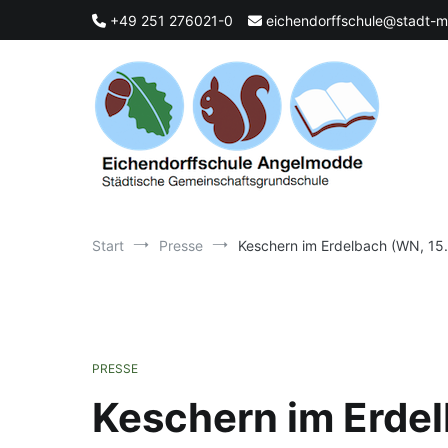
Zum
+49 251 276021-0
eichendorffschule@stadt-m
Inhalt
springen
Städtische Gemeinschaftsgrundschule
Eichendorffschule Angelmodde
Start
Presse
Keschern im Erdelbach (WN, 15
PRESSE
Keschern im Erde