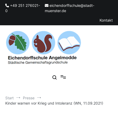
Zum
+49 251 276021-
eichendorffschule@stadt-
Inhalt
0
muenster.de
springen
Kontakt
Städtische Gemeinschaftsgrundschule
Eichendorffschule Angelmodde
Start
Presse
Kinder warnen vor Krieg und Intoleranz (WN, 11.09.2021)