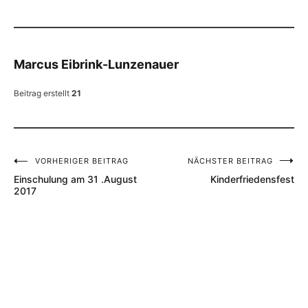
Marcus Eibrink-Lunzenauer
Beitrag erstellt
21
VORHERIGER BEITRAG
NÄCHSTER BEITRAG
Beitragsnavigation
Einschulung am 31 .August
Kinderfriedensfest
2017