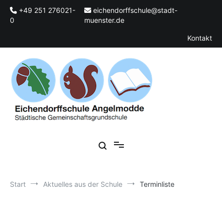
Zum
+49 251 276021-
eichendorffschule@stadt-
Inhalt
0
muenster.de
springen
Kontakt
Städtische Gemeinschaftsgrundschule
Eichendorffschule Angelmodde
Start
Aktuelles aus der Schule
Terminliste