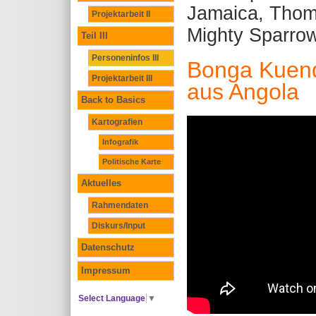
Jamaica, Tho
Projektarbeit II
Mighty Sparrow
Teil III
Personeninfos III
Bonga Kuend
Projektarbeit III
aus Angola
Back to Basics
Kartografien
Infografik
Politische Karte
Aktuelles
Rahmendaten
Diskurs/Input
Datenschutz
Impressum
Select Language
▼