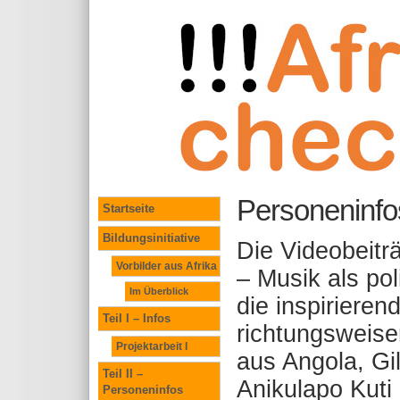
Personeninfos
Startseite
Bildungsinitiative
Die Videobeitr
Vorbilder aus Afrika
– Musik als po
Im Überblick
die inspirieren
Teil I – Infos
richtungsweise
Projektarbeit I
aus Angola, Gil
Teil II –
Anikulapo Kuti
Personeninfos