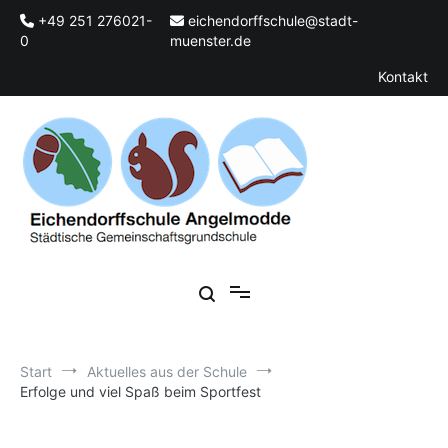
Zum
+49 251 276021-
eichendorffschule@stadt-
Inhalt
0
muenster.de
springen
Kontakt
Städtische Gemeinschaftsgrundschule
Eichendorffschule Angelmodde
Start
Aktuelles aus der Schule
Erfolge und viel Spaß beim Sportfest