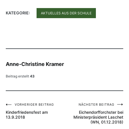
KATEGORIE:
AKTUELLES AUS DER SCHULE
Anne-Christine Kramer
Beitrag erstellt
43
VORHERIGER BEITRAG
NÄCHSTER BEITRAG
Beitragsnavigation
Kinderfriedensfest am
Eichendorfforchster bei
13.9.2018
Ministerpräsident Laschet
(WN, 01.12.2018)