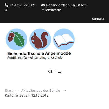
Zum
+49 251 276021-
eichendorffschule@stadt-
Inhalt
0
muenster.de
springen
Kontakt
Städtische Gemeinschaftsgrundschule
Eichendorffschule Angelmodde
Start
Aktuelles aus der Schule
Kartoffelfest am 12.10.2018