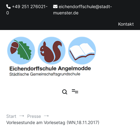
Zum
+49 251 276021-
eichendorffschule@stadt-
Inhalt
0
muenster.de
springen
Kontakt
Städtische Gemeinschaftsgrundschule
Eichendorffschule Angelmodde
Start
Presse
Vorlesestunde am Vorlesetag (WN,18.11.2017)